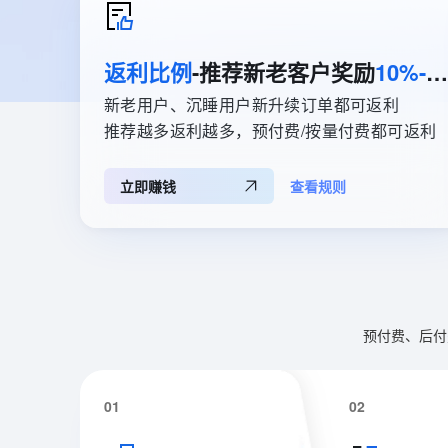
大数据开发治理平台 Data
AI 产品 免费试用
网络
安全
云开发大赛
Tableau 订阅
1亿+ 大模型 tokens 和 
可观测
入门学习赛
中间件
返利比例
-推荐新老客户奖励
10%-35%
AI空中课堂在线直播课
云防火墙
140+云产品 免费试用
上云与迁云
大模型服务
云原生的云上边界网络安全
产品新客免费试用，最长1
新老用户、沉睡用户新升续订单都可返利
数据库
生态解决方案
推荐越多返利越多，预付费/按量付费都可返利
企业出海
大模型ACA认证体验
大数据计算
千问AI平台-Token Plan
助力企业全员 AI 认知与能
行业生态解决方案
政企业务
媒体服务
立即赚钱
查看规则
开发者生态解决方案
千问AI平台-模型体验
企业服务与云通信
在线体验全尺寸、多种模态
AI 开发和 AI 应用解决
域名与网站
Happy 系列大模型
终端用户计算
预付费、后付
Serverless
大模型解决方案
开发工具
01
02
快速部署 Dify，高效搭建 
迁移与运维管理