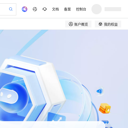
文档
备案
控制台
账户概览
我的权益
验
作计划
器
AI 活动
专业服务
服务伙伴合作计划
开发者社区
加入我们
产品动态
服务平台百炼
阿里云 OPC 创新助力计划
一站式生成采购清单，支持单品或批量购买
io：打造专属 AI 语音助手
S产品伙伴计划（繁花）
峰会
CS
造的大模型服务与应用开发平台
一句话生成原生可编辑精美 PPT 文稿
AI 生产力先锋
Al MaaS 服务伙伴赋能合作
域名
博文
Careers
至高可申请百万元
Qwen3.8-Max 模型上线
开启高性价比 AI 编程新体验
弹性可伸缩的云计算服务
Qwen-Audio-3.0-Realtime 端到端实时语音角色扮演
输入一句话想法, 轻松生成专业的 PPT
先锋实践拓展 AI 生产力的边界
Token 补贴，五大权
计划
海大会
伙伴信用分合作计划
商标
问答
社会招聘
益加速 OPC 成功
eek-V4-Pro
SS
一键部署幻兽帕鲁游戏服务器
飞天发布时刻
HOT
Open Search 向量检索版支
划
备案
电子书
校园招聘
pSeek-V4-Pro
视频创作，一键激活电商全链路生产力
稳定、安全、高性价比、高性能的云存储服务
一键购买专属联机服务器，轻松开启游戏
所见，即是所愿
持视频检索 Pipeline 功能
更多支持
划
公司注册
镜像站
视频生成
语音识别与合成
专属 QwenPaw
漫剧工坊：一站式动画创作平台
AI 实训营
HOT
应用身份服务 (IDaaS)
合作伙伴培训与认证
划
上云迁移
站生成，高效打造优质广告素材
全接入的云上超级电脑
从聊天伙伴进化为能主动干活的本地数字员工
快速生产连贯的高质量长漫剧
从基础到进阶，Agent 创客手把手教你
OpenClaw 管理能力上线
e-1.1-T2V
Qwen3-TTS-Flash
lScope
我要反馈
查询合作伙伴
n Alibaba Cloud ISV 合作
代维服务
畅细腻的高质量视频
离线语音合成大模型，多语言方言自适应，低延迟高稳定
建企业门户网站
10 分钟搭建微信、支付宝小程序
MaxCompute MaxFrame 提
创新加速
ope
登录合作伙伴管理后台
我要建议
站，无忧落地极速上线
以可视化方式快速构建移动和 PC 门户网站
国内短信简单易用，安全可靠，秒级触达，全球覆盖200+国家和地区。
高效部署网站，快速应用到小程序
供自动弹性内存功能
e-1.1-I2V
Cosyvoice-V3-Flash
安全
我要投诉
PolarDB
上云场景组合购
畅自然，细节丰富
Milvus 弹性伸缩功能新增节
高表现力语音合成大模型，语音克隆听感自然
伴
漫剧创作，剧本、分镜、视频高效生成
100%兼容MySQL、PostgreSQL，兼容Oracle，支持集中和分布式
覆盖90%+业务场景，专享组合折扣价
点支持范围
VPN
2V
Fun-ASR