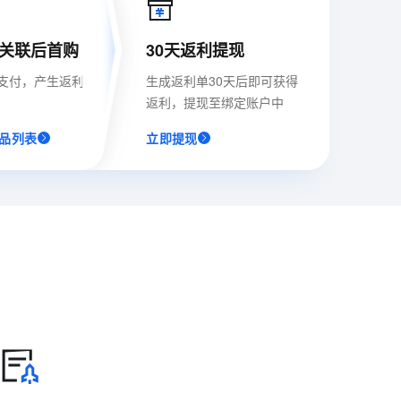
t.diy 一步搞定创意建站
构建大模型应用的安全防护体系
通过自然语言交互简化开发流程,全栈开发支持
通过阿里云安全产品对 AI 应用进行安全防护
关联后首购
30天返利提现
支付，产生返利
生成返利单30天后即可获得
返利，提现至绑定账户中
品列表
立即提现