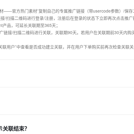
——官方热门素材”复制自己的专属推广链接（带usercode参数）/保存
接/扫描二维码进行登录/注册，注册后在登录的状态下立即再次点击推广
t产品，可延长关联期至365天；

链接/扫描二维码进行关联，关联期90天。若用户在关联期前30天内购买大
—关联用户”中查看是否成功建立关联，并在用户下单购买前再次检查关联
？
？
示关联结束？