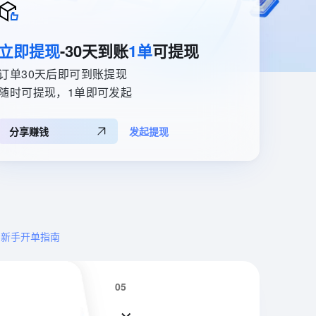
ernetes 版 ACK
云聚AI 严选权益
AI 原生数据库服务发布
SSL 证书
文戏情感细腻自然，动作戏激烈拳拳到肉，实现更强表演能力
支持中英文自由切换，具备更强的噪声鲁棒性
，一键激活高效办公新体验
理容器应用的 K8s 服务
精选AI产品，从模型到应用全链提效
Agent 数据网关
堡垒机
立即提现
-30天到账
1单
可提现
AI 用量加速计划
云原生数据库 PolarDB
防火墙
应用
、识别商机，让客服更高效、服务更出色。
新老同享，达量后返
Agentic Database 发布
订单30天后即可到账提现
随时可提现，1单即可发起
主机安全
千问办公
NEW
的智能体编程平台
一站式AI生产力平台
AI 应用及服务市场
分享赚钱
发起提现
伶鹊
企业级人与Agent协作平台，接入和调度多个数字员工
AI 应用
智能客服平台，对话机器人、对话分析、智能外呼
大模型
大模型服务平台百炼 - 全妙
应用创作平台
多模态内容创作工具，已接入 DeepSeek
自然语言处理
新手开单指南
数据标注
机器学习
05
息提取
与 AI 智能体进行实时音视频通话
从文本、图片、视频中提取结构化的属性信息
构建支持视频理解的 AI 音视频实时通话应用