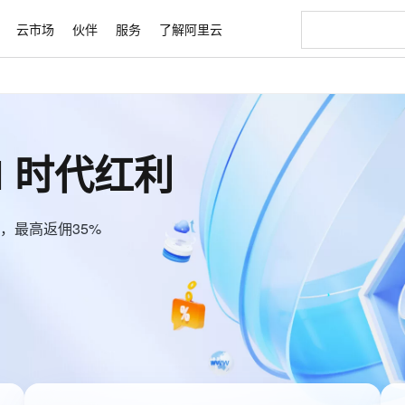
云市场
伙伴
服务
了解阿里云
AI 特惠
数据与 API
成为产品伙伴
企业增值服务
最佳实践
价格计算器
AI 场景体
基础软件
产品伙伴合
阿里云认证
市场活动
配置报价
大模型
自助选配和估算价格
新方式
睿译宝，AI翻译排版一步到位
智启 AI 普惠权益
产品生态集成认证中心
企业支持计划
云上春晚
域名与网站
千问官方 MaaS 平台，为开发者和 Agent 而生，新用户赠送 1 亿 + tokens 额度
Qwen Aud
AI Coding
阿里云Maa
2026 阿里云
云服务器 E
为企业打
数据集
Windows
大模型认证
模型
NEW
NEW
l 时代红利
交付可用成果
值低价云产品抢先购
上传文档即自动完成翻译和格式还原
至高享 1亿+免费 tokens，加速 Al 应用落地
提供智能易用的域名与建站服务
智能编程，一键
安全可靠、
产品生态伙伴
专家技术服务
云上奥运之旅
弹性计算合作
阿里云中企出
手机三要素
宝塔 Linux
全部认证
价格优势
有专属领域专家
GLM-5.2：长任务时代开源旗舰模型
阿里云 OPC 创新助力计划
千问大模型
即刻拥有 DeepS
AI 电商营销
对象存储 O
大模型
产品生态伙伴工作台
企业增值服务台
云栖战略参考
云存储合作计
云栖大会
身份实名认证
CentOS
训练营
推动算力普惠，释放技术红利
最高返9万
多领域专家智能体,一键组建 AI 虚拟交付团队
快速构建应用程序和网站，即刻迈出上云第一步
至高百万元 Token 补贴，加速一人公司成长
多元化、高性能、安全可靠的大模型服务
真正可用的 1M 上下文,一次完成代码全链路开发
轻松解锁专属 Dee
从图文生成到
，最高返佣35%
云上的中国
数据库合作计
活动全景
短信
Docker
图片和
站式影视创作平台
Hermes Agent，打造自进化智能体
Token Plan 模型订阅计划
数字证书管理服务（原SSL证书）
5 分钟轻松部署
AI 广告创作
无影云电脑
企业成长
NEW
信息公告
看见新力量
云网络合作计
OCR 文字识别
JAVA
证享300元代金券
可视化编排打通从文字构思到成片全链路闭环
全托管，含MySQL、PostgreSQL、SQL Server、MariaDB多引擎
自主进化，持久记忆，越用越聪明
Qwen3.8-Max 首发尝鲜，限时加量 10 倍，夜间低至2折
实现全站HTTPS，呈现可信的WEB访问
图文、视频一
随时随地安
Kimi-K3
HappyHors
NEW
魔搭 Mode
loud
服务实践
官网公告
金融模力时刻
Salesforce O
版
发票查验
全能环境
Kimi 最新旗舰模型，长程编程与推理利器
让文字生成流
Claude Code + GStack 打造工程团队
千问办公，限时限量积分加倍
Qoder
低代码高效构
AI 建站
短信服务
型
NEW
作计划
计划
创新中心
魔搭 ModelSc
健康状态
理服务
让AI从“聊天伙伴”进化为能干活的“数字员工”
安装技能 GStack，拥有专属 AI 工程团队
你的AI工作搭子，覆盖日常办公高频场景
面向真实软件的智能体编程平台
0 代码专业建
客户案例
天气预报查询
操作系统
Deepseek-v4-pro
HappyHors
态合作计划
同享
万小智 AI 建站低至 15元/月
Qoder CN
AI 短剧/漫剧
云原生数据库 
态智能体模型
旗舰 MoE 大模型，百万上下文与顶尖推理能力
图生视频，流
快递物流查询
WordPress
成为服务伙
高校合作
点，立即开启云上创新
覆盖公网/内网、递归/权威、移动APP等全场景解析服务
送.CN域名，送备案服务码
基于千问大模型等，支持代码智能生成、研发智能问答
AI助力短剧
Ubuntu
GLM-5.2
Wan2.7-T