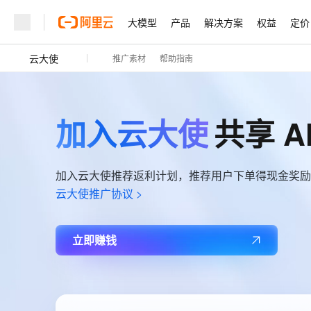
大模型
产品
解决方案
权益
定价
云大使
推广素材
帮助指南
大模型
产品
解决方案
权益
定价
云市场
伙伴
服务
了解阿里云
精选产品
精选解决方案
普惠上云
产品定价
精选商城
成为销售伙伴
售前咨询
为什么选择阿里云
千问AI平台
了解云产品的定价详情
大模型服务平台百炼
千问办公，解锁你的工作
普惠上云 官方力荐
分销伙伴
在线服务
网站建设
什么是云计算
大
加入云大使
共享 A
大模型服务与应用平台
企业级Agent产品，直接
云服务器38元/年起，超
咨询伙伴
多端小程序
技术领先
云上成本管理
售后服务
轻量应用服务器
Agency Agents：拥
官方推荐返现计划
大模型
精选产品
精选解决方案
Salesforce 国际版订阅
稳定可靠
管理和优化成本
推荐新用户得奖励，单订单
销售伙伴合作计划
加入云大使推荐返利计划，推荐用户下单得现金奖励
自助服务
友盟天域
安全合规
人工智能与机器学习
AI
文本生成
云大使推广协议 >
云数据库 RDS
HappyHorse 打造一
云工开物
无影生态合作计划
在线服务
观测云
分析师报告
高校专属算力普惠，学生认
计算
互联网应用开发
Qwen3.8-Max
HOT
Salesforce On Alibaba C
工单服务
Tuya 物联网平台阿里云
研究报告与白皮书
智能体时代全能旗舰模型
人工智能平台 PAI
快速拥有专属 OpenClaw
大模
立即赚钱
Consulting Partner 合
大数据
容器
免费试用
短信专区
一站式AI开发、训练和推
蓝凌 OA
Qwen3.7-Plus
AI 大模型销售与服务生
现代化应用
存储
天池大赛
云解析DNS
解决方案免费试用 新老
能看、能想、能动手的多模
电子合同
最高领取价值200元试用
安全
网络与CDN
AI 算法大赛
畅捷通
Qwen3-VL-Plus