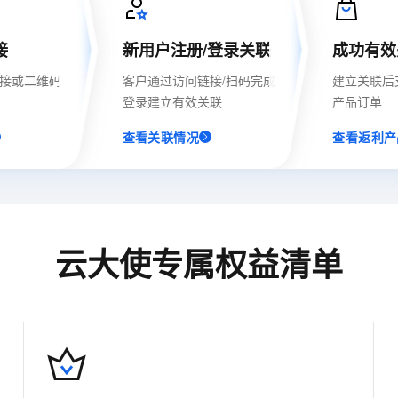
用1%尺寸在特定领域达到大模型90%以上效果
一个 AI 助手
超强辅助，Bol
即刻拥有 DeepSeek-R1 满血版
在企业官网、通讯软件中为客户提供 AI 客服
接
新用户注册/登录关联
成功有效
多种方案随心选，轻松解锁专属 DeepSeek
接或二维码
客户通过访问链接/扫码完成
建立关联后
登录建立有效关联
产品订单
查看关联情况
查看返利产
云大使专属权益清单