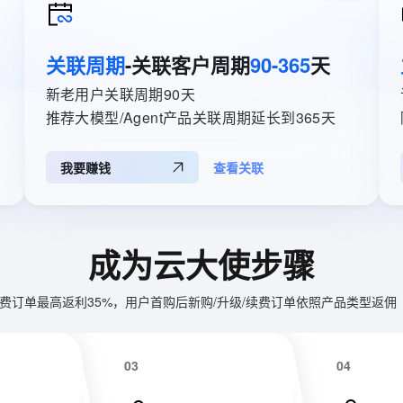
服务生态伙伴
云工开物
企业应用
Works
Night Plan 支持 Qwen 3.8-Max
云原生大数据计算服务 MaxCompute
AI 办公
容器服务 Kub
NEW
视觉 Coding、空间感知、多模态思考等全面升级
1M上下文，专为长程任务能力而生
Red Hat
30+ 款产品免费体验
Data Agent 驱动的一站式 Data+AI 开发治理平台
夜间 5 折，Qwen/Meoo/TokenPlan 客户专享
面向分析的企业级SaaS模式云数据仓库
AI智能应用
提供一站式管
科研合作
ERP
关联周期
-关联客户周期
90-365
天
堂（旗舰版）
SUSE
智能客服
CRM
AI 应用构建
大模型原生
防护产品
2个月
自动承接线索
新老用户关联周期90天
建站小程序
推荐大模型/Agent产品关联周期延长到365天
OA 办公系统
Qoder
大模型服务平台百炼-应用模版
HOT
NEW
力提升
财税管理
模板建站
面向真实软件
个人版上线、团队版降价；千问3.8-Max首发发尝鲜
丰富多元化的应用模版和解决方案
我要赚钱
查看关联
400电话
定制建站
万有无界
大模型服务平台百炼-智能体
的模型效果
灵活可视化地构建企业级 Agent
方案
广告营销
模板小程序
秒悟
人工智能平台 PAI
定制小程序
成为云大使步骤
云端极速 AI 
新一代 AI 视频生成模型，深度适配广告营销等场景
AI Native 的算法工程平台，一站式完成建模、训练、推理服务部署
APP 开发
费订单最高返利35%，用户首购后新购/升级/续费订单依照产品类型返佣 
建站系统
03
04
AI 应用
10分钟微调：让0.6B模型媲美235B模
多模态数据信
型
依托云原生高可用架构,实现Dify私有化部署