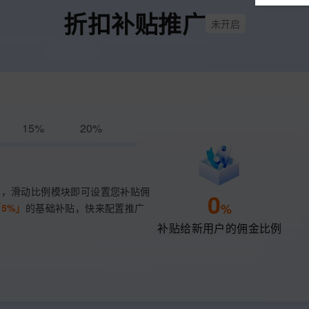
服务生态伙伴
云工开物
企业应用
Works
Night Plan 支持 Qwen 3.8-Max
云原生大数据计算服务 MaxCompute
AI 办公
容器服务 Kub
NEW
折扣补贴推广
视觉 Coding、空间感知、多模态思考等全面升级
1M上下文，专为长程任务能力而生
Red Hat
未开启
30+ 款产品免费体验
Data Agent 驱动的一站式 Data+AI 开发治理平台
夜间 5 折，Qwen/Meoo/TokenPlan 客户专享
面向分析的企业级SaaS模式云数据仓库
AI智能应用
提供一站式管
科研合作
ERP
堂（旗舰版）
SUSE
智能客服
CRM
AI 应用构建
大模型原生
防护产品
2个月
自动承接线索
建站小程序
OA 办公系统
Qoder
大模型服务平台百炼-应用模版
HOT
NEW
力提升
财税管理
模板建站
面向真实软件
个人版上线、团队版降价；千问3.8-Max首发发尝鲜
丰富多元化的应用模版和解决方案
15%
20%
400电话
定制建站
万有无界
大模型服务平台百炼-智能体
的模型效果
灵活可视化地构建企业级 Agent
方案
广告营销
模板小程序
秒悟
人工智能平台 PAI
定制小程序
率，滑动比例模块即可设置您补贴佣
0
云端极速 AI 
新一代 AI 视频生成模型，深度适配广告营销等场景
AI Native 的算法工程平台，一站式完成建模、训练、推理服务部署
%
「
5
%」
的基础补贴，快来配置推广
APP 开发
补贴给新用户的佣金比例
建站系统
AI 应用
10分钟微调：让0.6B模型媲美235B模
多模态数据信
型
依托云原生高可用架构,实现Dify私有化部署