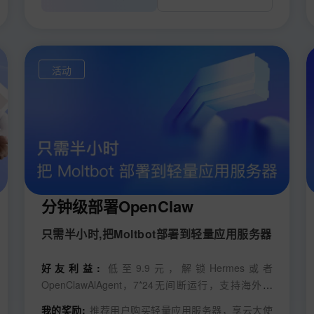
活动
分钟级部署OpenClaw
只需半小时,把Moltbot部署到轻量应用服务器
好友利益:
低至9.9元，解锁Hermes或者
OpenClawAlAgent，7*24无间断运行，支持海外地
域，低至68元1年
我的奖励:
推荐用户购买轻量应用服务器，享云大使