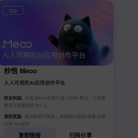
活动
秒悟 Meoo
人人可用的AI应用创作平台
好友利益:
秒悟 Meoo 新用户送 12000 积分，订阅套
餐首月限量低至 9.9 元
我的奖励:
推荐新用户购买，关联期内首购/续费/升级
均享10%返利
复制链接
扫码分享