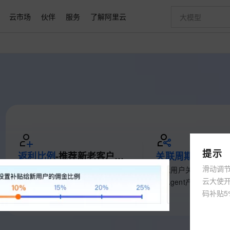
云市场
伙伴
服务
了解阿里云
AI 特惠
数据与 API
成为产品伙伴
企业增值服务
最佳实践
价格计算器
AI 场景体
基础软件
产品伙伴合
阿里云认证
市场活动
配置报价
大模型
自助选配和估算价格
步到位
智启 AI 普惠权益
产品生态集成认证中心
企业支持计划
云上春晚
域名与网站
Qwen Audio：打造专属 AI 语音助手
千问官方 MaaS 平台，为开发者和 Agent 而生，新用户赠送 1 亿 + tokens 额度
一句话生成原生
AI Coding
阿里云Maa
2026 阿里云
云服务器 E
为企业打
数据集
Windows
大模型认证
模型
NEW
NEW
格式还原
值低价云产品抢先购
至高享 1亿+免费 tokens，加速 Al 应用落地
提供智能易用的域名与建站服务
Qwen-Audio-3.0-Realtime 端到端实时语音角色扮演
输入一句话想法,
智能编程，一键
安全可靠、
产品生态伙伴
专家技术服务
云上奥运之旅
弹性计算合作
阿里云中企出
手机三要素
宝塔 Linux
全部认证
价格优势
开源旗舰模型
即刻拥有 DeepSeek-V4-Pro
阿里云 OPC 创新助力计划
千问大模型
一键部署幻兽
AI 电商营销
对象存储 O
大模型
产品生态伙伴工作台
企业增值服务台
云栖战略参考
云存储合作计
云栖大会
身份实名认证
CentOS
训练营
推动算力普惠，释放技术红利
最高返9万
真正可用的 1M 上下文,一次完成代码全链路开发
快速构建应用程序和网站，即刻迈出上云第一步
轻松解锁专属 DeepSeek-V4-Pro
至高百万元 Token 补贴，加速一人公司成长
多元化、高性能、安全可靠的大模型服务
一键购买专属
从图文生成到
云上的中国
数据库合作计
活动全景
短信
Docker
图片和
自进化智能体
5 分钟轻松部署专属 QwenPaw
Token Plan 模型订阅计划
数字证书管理服务（原SSL证书）
高效搭建 AI
AI 广告创作
无影云电脑
企业成长
NEW
HOT
信息公告
提示
看见新力量
云网络合作计
OCR 文字识别
JAVA
越聪明
证享300元代金券
返利比例
全托管，含MySQL、PostgreSQL、SQL Server、MariaDB多引擎
-推荐新老客户最高
Qwen3.8-Max 首发尝鲜，限时加量 10 倍，夜间低至2折
实现全站 HTTPS，呈现可信的 Web 访问
35%
返佣
关联周期
从聊天伙伴进化为能主动干活的本地数字员工
图文、视频一
-关联客
随时随地安
Kimi-K3
HappyHors
NEW
魔搭 Mode
loud
服务实践
官网公告
滑动调
新老用户、沉睡用户新升续订单都
新老用户关联周期90
金融模力时刻
Salesforce O
版
发票查验
全能环境
Kimi 最新旗舰模型，长程编程与推理利器
让文字生成流
Claude Code + GStack 打造工程团队
千问办公，限时限量积分加倍
Qoder
低代码高效构
AI 建站
短信服务
型
NEW
作计划
云大使
可返利。推荐越多返利越多，预付
型/Agent产品关联周
计划
创新中心
魔搭 ModelSc
健康状态
理服务
让AI从“聊天伙伴”进化为能干活的“数字员工”
安装技能 GStack，拥有专属 AI 工程团队
你的AI工作搭子，覆盖日常办公高频场景
面向真实软件的智能体编程平台
0 代码专业建
客户案例
天气预报查询
操作系统
码补贴5
Deepseek-v4-pro
HappyHors
费/按量付费都可返利
天
态合作计划
同享
万小智 AI 建站低至 15元/月
Qoder CN
AI 短剧/漫剧
云原生数据库 
态智能体模型
旗舰 MoE 大模型，百万上下文与顶尖推理能力
图生视频，流
快递物流查询
WordPress
成为服务伙
高校合作
点，立即开启云上创新
覆盖公网/内网、递归/权威、移动APP等全场景解析服务
送.CN域名，送备案服务码
基于千问大模型等，支持代码智能生成、研发智能问答
AI助力短剧
Ubuntu
GLM-5.2
Wan2.7-T