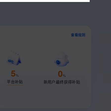
ernetes 版 ACK
云聚AI 严选权益
云安全中心 AI BAS 智能自动
SSL 证书
文戏情感细腻自然，动作戏激烈拳拳到肉，实现更强表演能力
支持中英文自由切换，具备更强的噪声鲁棒性
，一键激活高效办公新体验
理容器应用的 K8s 服务
精选AI产品，从模型到应用全链提效
化模拟渗透攻击产品发布
堡垒机
AI 用量加速计划
DataWorks ChatBI 会话支持
防火墙
应用
、识别商机，让客服更高效、服务更出色。
新老同享，达量后返
上传临时文件分析
主机安全
查看规则
千问办公
NEW
的智能体编程平台
一站式AI生产力平台
AI 应用及服务市场
伶鹊
企业级人与Agent协作平台，接入和调度多个数字员工
AI 应用
智能客服平台，对话机器人、对话分析、智能外呼
大模型
大模型服务平台百炼 - 全妙
5
0
应用创作平台
多模态内容创作工具，已接入 DeepSeek
自然语言处理
%
%
平台补贴
新用户最终获得补贴
数据标注
机器学习
息提取
与 AI 智能体进行实时音视频通话
从文本、图片、视频中提取结构化的属性信息
构建支持视频理解的 AI 音视频实时通话应用