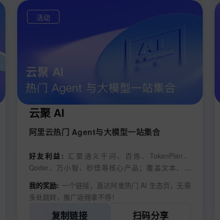
活动
云聚 AI
阿里云热门 Agent与大模型一站集合
好友利益:
汇聚通义千问、百炼、TokenPlan、
Qoder、万小智、秒悟等核心产品；覆盖文本、图
像、代码、语音全场景能力。
我的奖励:
一个链接，直达阿里热门 AI 生态页，无需
多处跳转，推广返佣拿不停！
复制链接
扫码分享