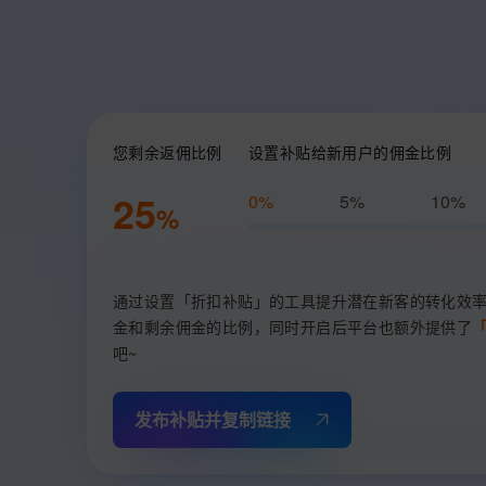
大数据开发治理平台 Data
AI 产品 免费试用
网络
安全
云开发大赛
Tableau 订阅
1亿+ 大模型 tokens 和 
可观测
入门学习赛
中间件
AI空中课堂在线直播课
云防火墙
140+云产品 免费试用
上云与迁云
大模型服务
云原生的云上边界网络安全
产品新客免费试用，最长1
数据库
生态解决方案
企业出海
您剩余返佣比例
设置补贴给新用户的佣金比例
大模型ACA认证体验
大数据计算
千问AI平台-Token Plan
助力企业全员 AI 认知与能
行业生态解决方案
政企业务
25
0%
5%
10%
媒体服务
%
开发者生态解决方案
千问AI平台-模型体验
企业服务与云通信
在线体验全尺寸、多种模态
AI 开发和 AI 应用解决
域名与网站
Happy 系列大模型
通过设置「折扣补贴」的工具提升潜在新客的转化效
金和剩余佣金的比例，同时开启后平台也额外提供了
终端用户计算
吧~
Serverless
大模型解决方案
发布补贴并复制链接
开发工具
快速部署 Dify，高效搭建 
迁移与运维管理