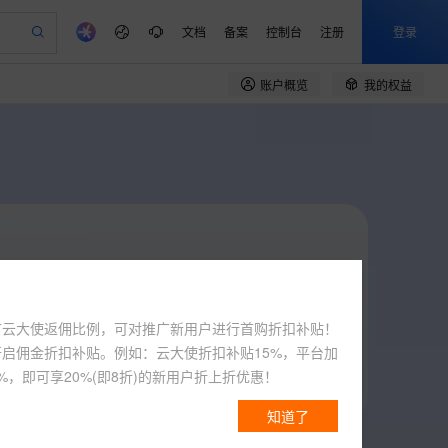
文档
备案
控制台
注册
登录
账户概览
我的权益
验
作计划
器
AI 活动
专业服务
服务伙伴合作计划
开发者社区
加入我们
产品动态
服务平台百炼
阿里云 OPC 创新助力计划
一站式生成采购清单，支持单品或批量购买
可编辑精美 PPT 文稿
S产品伙伴计划（繁花）
峰会
CS
造的大模型服务与应用开发平台
Agency Agents：拥有专属领域专家
AI 生产力先锋
Al MaaS 服务伙伴赋能合作
域名
博文
Careers
PolarDB Agentic Database
至高可申请百万元
 轻松生成专业的 PPT
开启高性价比 AI 编程新体验
弹性可伸缩的云计算服务
先锋实践拓展 AI 生产力的边界
发布
多领域专家智能体,一键组建 AI 虚拟交付团队
Token 补贴，五大权
计划
海大会
伙伴信用分合作计划
商标
问答
社会招聘
益加速 OPC 成功
帕鲁游戏服务器
SS
HappyHorse 打造一站式影视创作平台
飞天发布时刻
HOT
秒悟 Meoo CLI 支持一键部
划
备案
电子书
校园招聘
联机服务器，轻松开启游戏
视频创作，一键激活电商全链路生产力
稳定、安全、高性价比、高性能的云存储服务
所见，即是所愿
署项目至阿里云账号
可视化编排打通从文字构思到成片全链路闭环
更多支持
划
公司注册
镜像站
视频生成
语音识别与合成
 智能体与工作流应用
漫剧工坊：一站式动画创作平台
AI 实训营
Flink OSS 支持
合作伙伴培训与认证
划
上云迁移
站生成，高效打造优质广告素材
户周期
全接入的云上超级电脑
90-365天
立即提现
通过阿里云百炼高效搭建AI应用,助力高效开发
快速生产连贯的高质量长漫剧
从基础到进阶，Agent 创客手把手教你
-随时可提现
AssumeRole 角色自定义
1单
即可
e-1.1-T2V
Qwen3-TTS-Flash
lScope
我要反馈
查询合作伙伴
节云大使返佣比例，可对推广新用户进行首购折扣补贴！
天。推荐大模
订单30天后即可到账提现。随时可
n Alibaba Cloud ISV 合作
代维服务
畅细腻的高质量视频
离线语音合成大模型，多语言方言自适应，低延迟高稳定
建企业门户网站
10 分钟搭建微信、支付宝小程序
百炼 Qwen3.7-Flash 系列模
开启佣金折扣补贴。例如：云大使折扣补贴15%，平台加
期延长到365
提现，1单即可发起
创新加速
ope
登录合作伙伴管理后台
我要建议
站，无忧落地极速上线
以可视化方式快速构建移动和 PC 门户网站
国内短信简单易用，安全可靠，秒级触达，全球覆盖200+国家和地区。
高效部署网站，快速应用到小程序
型发布
%，即可享20%(即8折)的新用户折上折优惠！
e-1.1-I2V
Cosyvoice-V3-Flash
安全
我要投诉
PolarDB
上云场景组合购
畅自然，细节丰富
高表现力语音合成大模型，语音克隆听感自然
伴
Qoder CN V1.7.0 发布
知道了
漫剧创作，剧本、分镜、视频高效生成
100%兼容MySQL、PostgreSQL，兼容Oracle，支持集中和分布式
覆盖90%+业务场景，专享组合折扣价
VPN
2V
Fun-ASR