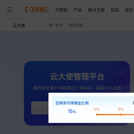
大模型
产品
解决方案
权益
定价
云大使
推广素材
帮助指南
大模型
产品
解决方案
权益
定价
云市场
伙伴
服务
了解阿里云
精选产品
精选解决方案
普惠上云
产品定价
精选商城
成为销售伙伴
售前咨询
为什么选择阿里云
千问AI平台
了解云产品的定价详情
大模型服务平台百炼
睿译宝，AI翻译排版一
普惠上云 官方力荐
分销伙伴
在线服务
网站建设
什么是云计算
大
大模型服务与应用平台
上传文档即自动完成翻译和
云服务器38元/年起，超
咨询伙伴
多端小程序
技术领先
云上成本管理
售后服务
轻量应用服务器
GLM-5.2：长任务时代
官方推荐返现计划
大模型
精选产品
精选解决方案
Salesforce 国际版订阅
稳定可靠
管理和优化成本
推荐新用户得奖励，单订单
销售伙伴合作计划
云大使管理平台
自助服务
友盟天域
安全合规
人工智能与机器学习
AI
文本生成
云数据库 RDS
Hermes Agent，打造
云工开物
无影生态合作计划
在线服务
推荐新老客户关联期全订单返利，最高35%返佣
观测云
分析师报告
自主进化，持久记忆，越用
高校专属算力普惠，学生认
计算
互联网应用开发
Qwen3.8-Max
HOT
Salesforce On Alibaba C
工单服务
Tuya 物联网平台阿里云
研究报告与白皮书
智能体时代全能旗舰模型
人工智能平台 PAI
快速拥有专属 OpenClaw
大模
Consulting Partner 合
大数据
容器
登录
免费试用
注册
短信专区
一站式AI开发、训练和推
蓝凌 OA
Qwen3.7-Plus
AI 大模型销售与服务生
现代化应用
存储
天池大赛
云解析DNS
解决方案免费试用 新老
能看、能想、能动手的多模
电子合同
最高领取价值200元试用
安全
网络与CDN
AI 算法大赛
畅捷通
Qwen3-VL-Plus